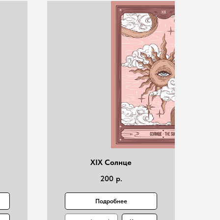
XIX Солнце
200
р.
Подробнее