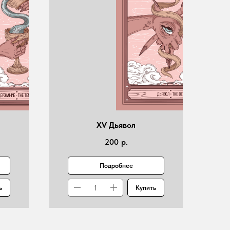
XV Дьявол
200
р.
Подробнее
ь
Купить