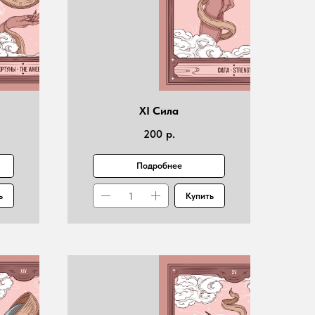
XI Сила
200
р.
Подробнее
ь
Купить