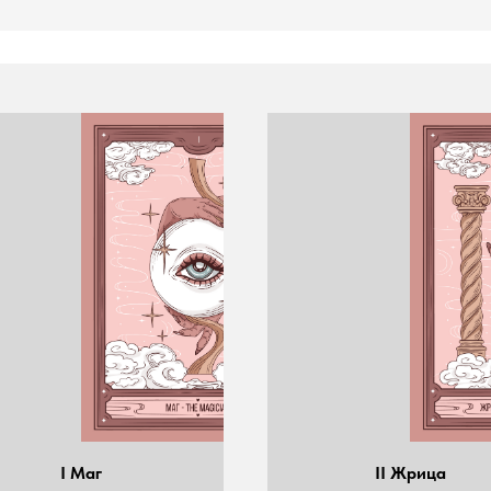
I Маг
II Жрица