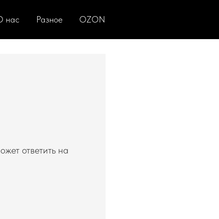
О нас
Разное
OZON
ожет ответить на