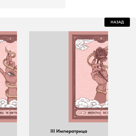
НАЗАД
III Императрица